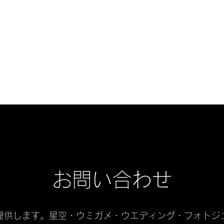
星空フォトjooycamera
jooycamera@gmail
お問い合わせ
提供します。星空・ウミガメ・ウエディング・フォトジ